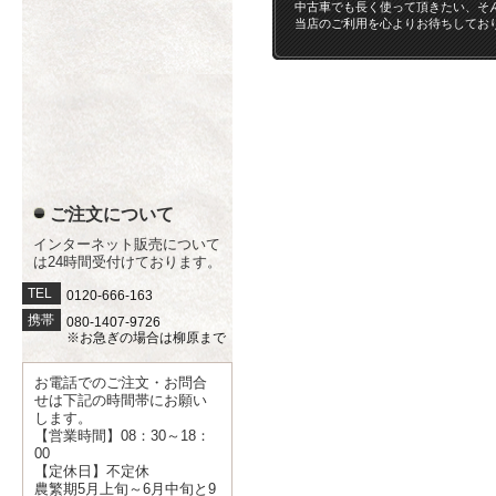
中古車でも長く使って頂きたい、そ
当店のご利用を心よりお待ちしてお
ご注文について
インターネット販売について
は24時間受付けております。
TEL
0120-666-163
携帯
080-1407-9726
※お急ぎの場合は柳原まで
お電話でのご注文・お問合
せは下記の時間帯にお願い
します。
【営業時間】08：30～18：
00
【定休日】不定休
農繁期5月上旬～6月中旬と9