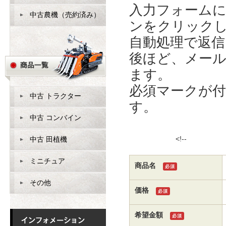
入力フォーム
中古農機（売約済み）
ンをクリック
自動処理で返
後ほど、メー
ます。
必須マークが
中古 トラクター
す。
中古 コンバイン
<!
中古 田植機
ミニチュア
商品名
必須
その他
価格
必須
希望金額
必須