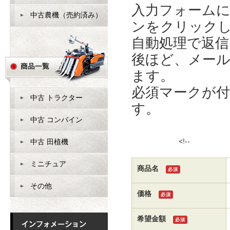
入力フォーム
中古農機（売約済み）
ンをクリック
自動処理で返
後ほど、メー
ます。
必須マークが
中古 トラクター
す。
中古 コンバイン
<!
中古 田植機
ミニチュア
商品名
必須
その他
価格
必須
希望金額
必須