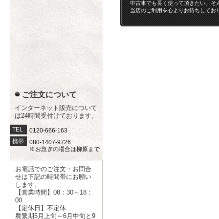
中古車でも長く使って頂きたい、そ
当店のご利用を心よりお待ちしてお
ご注文について
インターネット販売について
は24時間受付けております。
TEL
0120-666-163
携帯
080-1407-9726
※お急ぎの場合は柳原まで
お電話でのご注文・お問合
せは下記の時間帯にお願い
します。
【営業時間】08：30～18：
00
【定休日】不定休
農繁期5月上旬～6月中旬と9