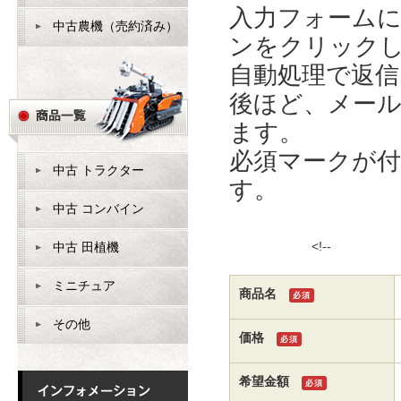
入力フォーム
中古農機（売約済み）
ンをクリック
自動処理で返
後ほど、メー
ます。
必須マークが
中古 トラクター
す。
中古 コンバイン
<!
中古 田植機
ミニチュア
商品名
必須
その他
価格
必須
希望金額
必須