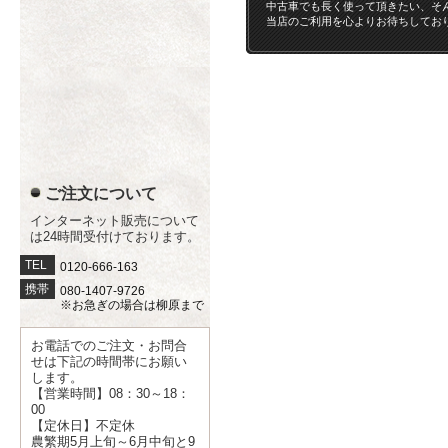
中古車でも長く使って頂きたい、そ
当店のご利用を心よりお待ちしてお
ご注文について
インターネット販売について
は24時間受付けております。
TEL
0120-666-163
携帯
080-1407-9726
※お急ぎの場合は柳原まで
お電話でのご注文・お問合
せは下記の時間帯にお願い
します。
【営業時間】08：30～18：
00
【定休日】不定休
農繁期5月上旬～6月中旬と9