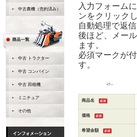
入力フォーム
中古農機（売約済み）
ンをクリック
自動処理で返
後ほど、メー
ます。
必須マークが
中古 トラクター
す。
中古 コンバイン
<!
中古 田植機
ミニチュア
商品名
必須
その他
価格
必須
希望金額
必須