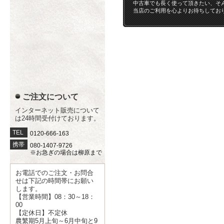
中古車でも長く使って頂きたい、そ
当店のご利用を心よりお待ちしてお
ご注文について
インターネット販売について
は24時間受付けております。
TEL
0120-666-163
携帯
080-1407-9726
※お急ぎの場合は柳原まで
お電話でのご注文・お問合
せは下記の時間帯にお願い
します。
【営業時間】08：30～18：
00
【定休日】不定休
農繁期5月上旬～6月中旬と9