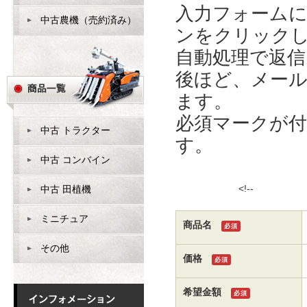
入力フォーム
中古農機（売約済み）
ンをクリック
自動処理で返
後ほど、メー
ます。
必須マークが
中古 トラクター
す。
中古 コンバイン
<!
中古 田植機
ミニチュア
商品名
必須
その他
価格
必須
希望金額
必須