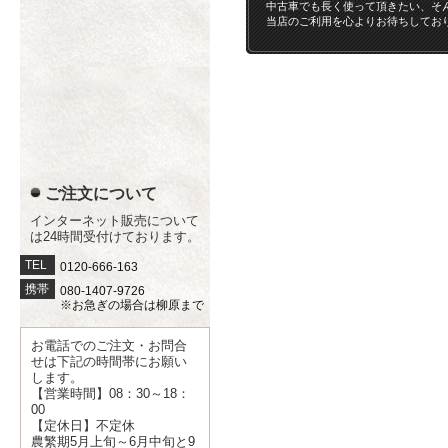
中古車でも長く使って頂きたい、そ
当店のご利用を心よりお待ちしてお
ご注文について
インターネット販売について
は24時間受付けております。
TEL
0120-666-163
携帯
080-1407-9726
※お急ぎの場合は柳原まで
お電話でのご注文・お問合
せは下記の時間帯にお願い
します。
【営業時間】08：30～18：
00
【定休日】不定休
農繁期5月上旬～6月中旬と9