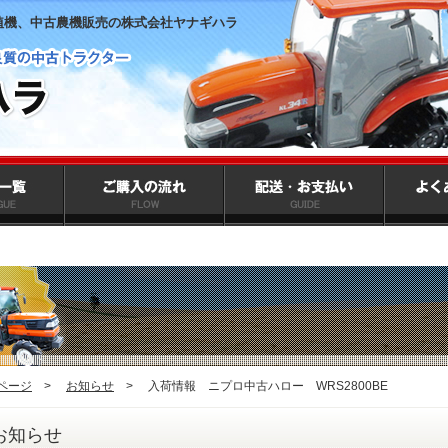
植機、中古農機販売の株式会社ヤナギハラ
ページ
>
お知らせ
>
入荷情報 ニプロ中古ハロー WRS2800BE
お知らせ