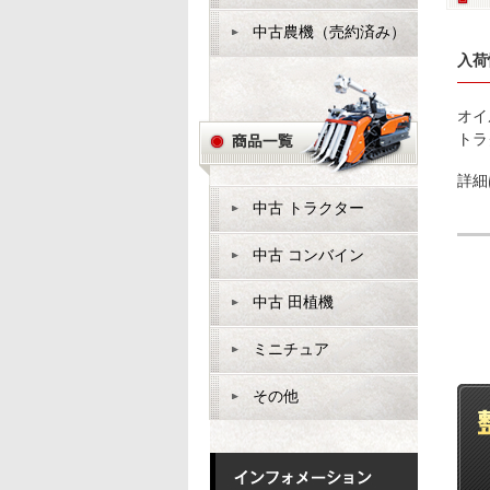
中古農機（売約済み）
入荷
オイ
トラ
詳細
中古 トラクター
中古 コンバイン
中古 田植機
ミニチュア
その他