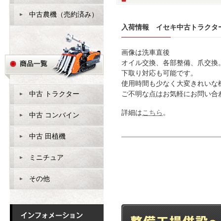
中古農機（売約済み）
入荷情報 イセキ中古トラクター
画像は洗車直後
オイル交換、各部整備、爪交換
下取り対応も可能です。
使用時間も少なく大変きれいな
中古 トラクター
ご不明な点はお気軽にお問い合
詳細は
こちら
。
中古 コンバイン
中古 田植機
ミニチュア
その他