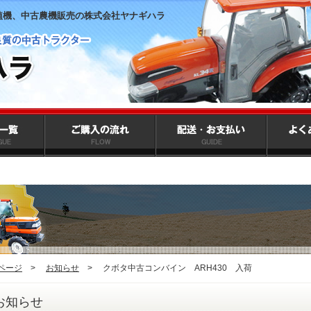
植機、中古農機販売の株式会社ヤナギハラ
ページ
>
お知らせ
>
クボタ中古コンバイン ARH430 入荷
お知らせ