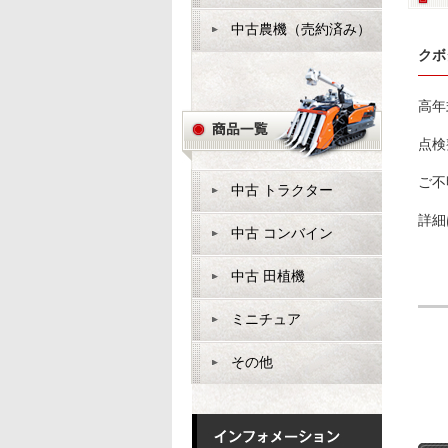
中古農機（売約済み）
クボ
高年
点検
ご不
中古 トラクター
詳細
中古 コンバイン
中古 田植機
ミニチュア
その他