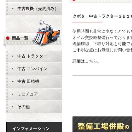
中古農機（売約済み）
クボタ 中古トラクターＧＢ１
使用時間も非常に少なくとても
オイル交換軽整備行っておりま
現物確認、下取り対応も可能で
ご不明な点はお気軽にお問い合
中古 トラクター
詳細は
こちら。
中古 コンバイン
中古 田植機
ミニチュア
その他