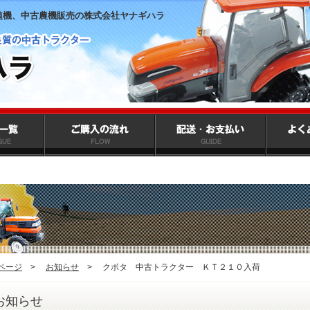
植機、中古農機販売の株式会社ヤナギハラ
ページ
>
お知らせ
>
クボタ 中古トラクター ＫＴ２１０入荷
お知らせ