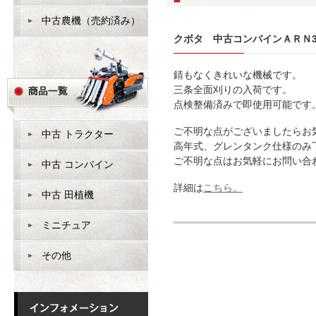
中古農機（売約済み）
クボタ 中古コンバインＡＲＮ31
錆もなくきれいな機械です。
三条全面刈りの入荷です。
点検整備済みで即使用可能です
ご不明な点がございましたらお
中古 トラクター
高年式、グレンタンク仕様のみ
ご不明な点はお気軽にお問い合
中古 コンバイン
詳細は
こちら。
中古 田植機
ミニチュア
その他