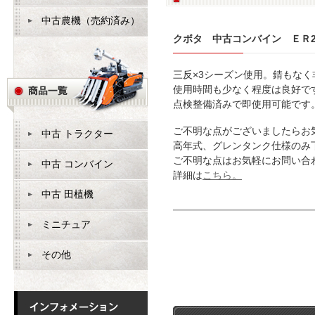
中古農機（売約済み）
クボタ 中古コンバイン ＥＲ2
三反×3シーズン使用。錆もな
使用時間も少なく程度は良好で
点検整備済みで即使用可能です
ご不明な点がございましたらお
中古 トラクター
高年式、グレンタンク仕様のみ
ご不明な点はお気軽にお問い合
中古 コンバイン
詳細は
こちら。
中古 田植機
ミニチュア
その他