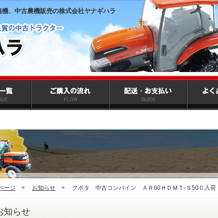
植機、中古農機販売の株式会社ヤナギハラ
ページ
>
お知らせ
>
クボタ 中古コンバイン ＡＲ60ＨＤＭＴ-Ｓ50Ｃ入荷
お知らせ