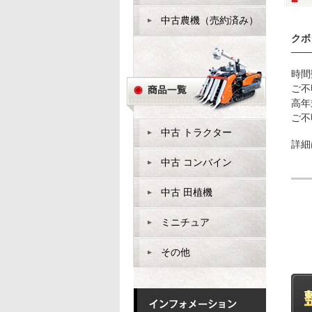
中古農機（売約済み）
クボ
時間
ご不
高年
ご不
中古 トラクター
詳細
中古 コンバイン
中古 田植機
ミニチュア
その他