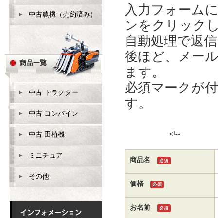
入力フォーム
中古農機（売約済み）
ンをクリック
自動処理で返
後ほど、メー
ます。
必須マークが
中古 トラクター
す。
中古 コンバイン
<!
中古 田植機
ミニチュア
商品名
必須
その他
価格
必須
お名前
必須