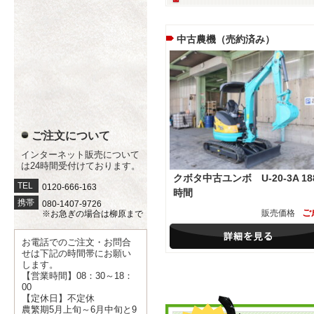
中古農機（売約済み）
ご注文について
インターネット販売について
は24時間受付けております。
クボタ中古ユンボ U-20-3A 18
TEL
0120-666-163
時間
携帯
080-1407-9726
ご
販売価格
※お急ぎの場合は柳原まで
お電話でのご注文・お問合
せは下記の時間帯にお願い
します。
【営業時間】08：30～18：
00
【定休日】不定休
農繁期5月上旬～6月中旬と9