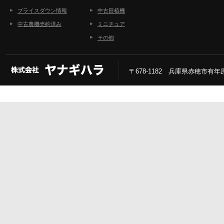
プライスダウン情報
中古田植機
中古農機売約済み
ミニチュア
その他
〒678-1182 兵庫県赤穂市有年原2