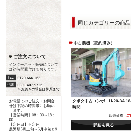
同じカテゴリーの商品
中古農機（売約済み）
ご注文について
インターネット販売について
は24時間受付けております。
TEL
0120-666-163
携帯
080-1407-9726
※お急ぎの場合は柳原まで
クボタ中古ユンボ U-20-3A 18
お電話でのご注文・お問合
せは下記の時間帯にお願い
時間
します。
【営業時間】08：30～18：
ご
販売価格
00
【定休日】不定休
農繁期5月上旬～6月中旬と9