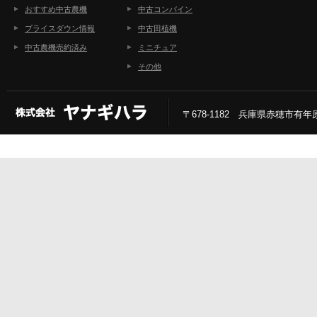
おすすめ中古農機
中古コンバイン
プライスダウン情報
中古田植機
中古農機売約済み
ミニチュア
その他
〒678-1182 兵庫県赤穂市有年原2