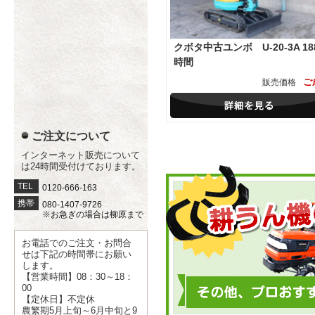
クボタ中古ユンボ U-20-3A 18
時間
ご
販売価格
ご注文について
インターネット販売について
は24時間受付けております。
TEL
0120-666-163
携帯
080-1407-9726
※お急ぎの場合は柳原まで
お電話でのご注文・お問合
せは下記の時間帯にお願い
します。
【営業時間】08：30～18：
00
【定休日】不定休
農繁期5月上旬～6月中旬と9