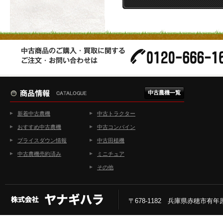
新着中古農機
中古トラクター
おすすめ中古農機
中古コンバイン
プライスダウン情報
中古田植機
中古農機売約済み
ミニチュア
その他
〒678-1182 兵庫県赤穂市有年原2