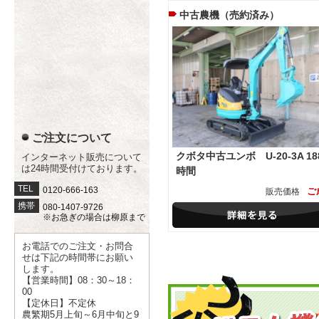
中古農機（売約済み）
ご注文について
クボタ中古ユンボ U-20-3A 18
インターネット販売について
は24時間受付けております。
時間
TEL
0120-666-163
ご
販売価格
携帯
080-1407-9726
※お急ぎの場合は柳原まで
お電話でのご注文・お問合
せは下記の時間帯にお願い
します。
【営業時間】08：30～18：
00
【定休日】不定休
農繁期5月上旬～6月中旬と9