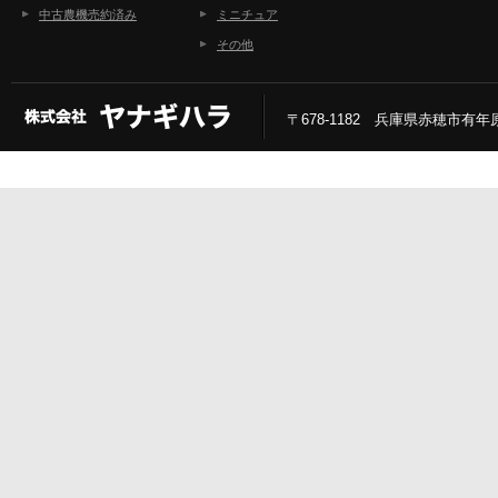
中古農機売約済み
ミニチュア
その他
〒678-1182 兵庫県赤穂市有年原2