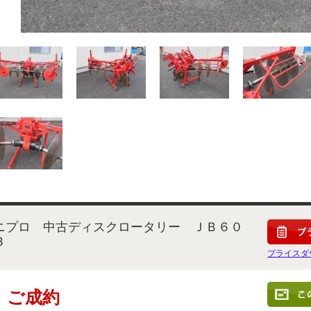
ニプロ 中古ディスクロータリー ＪＢ６０
３
プライスダ
ご成約