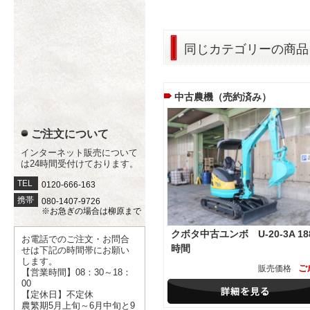
同じカテゴリーの商品
中古農機（売約済み）
ご注文について
インターネット販売について
は24時間受付けております。
TEL
0120-666-163
携帯
080-1407-9726
※お急ぎの場合は柳原まで
クボタ中古ユンボ U-20-3A 18
お電話でのご注文・お問合
時間
せは下記の時間帯にお願い
します。
ご
販売価格
【営業時間】08：30～18：
00
【定休日】不定休
農繁期5月上旬～6月中旬と9