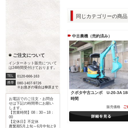
同じカテゴリーの商品
中古農機（売約済み）
ご注文について
インターネット販売について
は24時間受付けております。
TEL
0120-666-163
携帯
080-1407-9726
※お急ぎの場合は柳原まで
クボタ中古ユンボ U-20-3A 18
時間
お電話でのご注文・お問合
せは下記の時間帯にお願い
ご
販売価格
します。
【営業時間】08：30～18：
00
【定休日】不定休
農繁期5月上旬～6月中旬と9