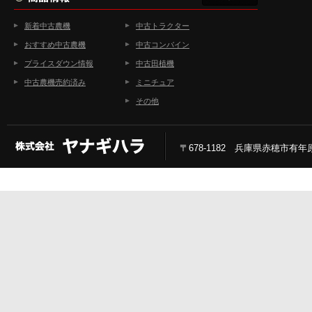
新着中古農機
中古トラクター
おすすめ中古農機
中古コンバイン
プライスダウン情報
中古田植機
中古農機売約済み
ミニチュア
その他
〒678-1182 兵庫県赤穂市有年原2