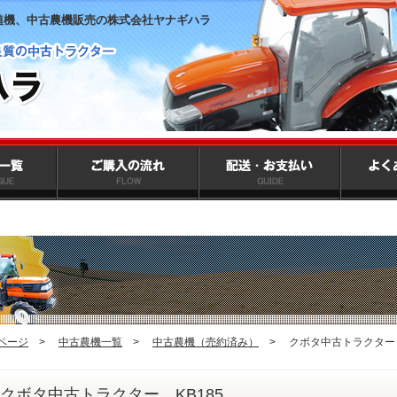
植機、中古農機販売の株式会社ヤナギハラ
ページ
>
中古農機一覧
>
中古農機（売約済み）
>
クボタ中古トラクター 
クボタ中古トラクター KB185