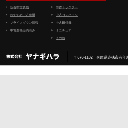
新着中古農機
中古トラクター
おすすめ中古農機
中古コンバイン
プライスダウン情報
中古田植機
中古農機売約済み
ミニチュア
その他
〒678-1182 兵庫県赤穂市有年原2