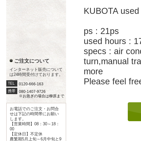
KUBOTA used 
ps : 21ps
used hours : 1
specs : air co
turn,manual tr
ご注文について
more
インターネット販売について
は24時間受付けております。
Please feel fre
TEL
0120-666-163
携帯
080-1407-9726
※お急ぎの場合は柳原まで
お電話でのご注文・お問合
せは下記の時間帯にお願い
します。
【営業時間】08：30～18：
00
【定休日】不定休
農繁期5月上旬～6月中旬と9