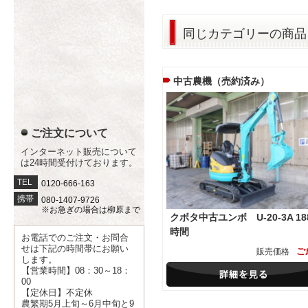
同じカテゴリーの商品
中古農機（売約済み）
ご注文について
インターネット販売について
は24時間受付けております。
TEL
0120-666-163
携帯
080-1407-9726
※お急ぎの場合は柳原まで
クボタ中古ユンボ U-20-3A 18
時間
お電話でのご注文・お問合
せは下記の時間帯にお願い
ご
販売価格
します。
【営業時間】08：30～18：
00
【定休日】不定休
農繁期5月上旬～6月中旬と9