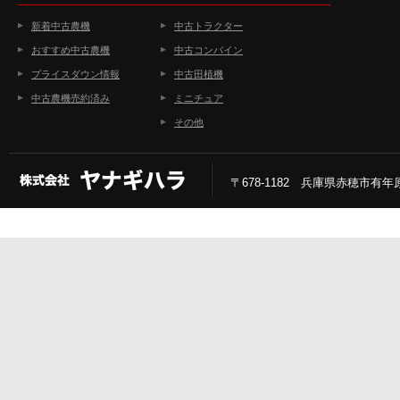
新着中古農機
中古トラクター
おすすめ中古農機
中古コンバイン
プライスダウン情報
中古田植機
中古農機売約済み
ミニチュア
その他
〒678-1182 兵庫県赤穂市有年原2