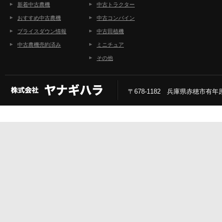
新着中古農機
中古トラクター
おすすめ中古農機
中古コンバイン
プライスダウン情報
中古田植機
中古農機売約済み
ミニチュア
その他
〒678-1182 兵庫県赤穂市有年原2