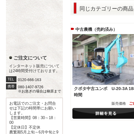
同じカテゴリーの商品
中古農機（売約済み）
ご注文について
インターネット販売について
は24時間受付けております。
TEL
0120-666-163
携帯
080-1407-9726
クボタ中古ユンボ U-20-3A 18
※お急ぎの場合は柳原まで
時間
ご
お電話でのご注文・お問合
販売価格
せは下記の時間帯にお願い
します。
【営業時間】08：30～18：
00
【定休日】不定休
農繁期5月上旬～6月中旬と9