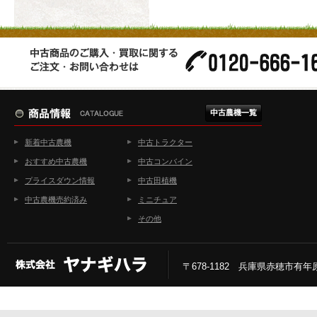
新着中古農機
中古トラクター
おすすめ中古農機
中古コンバイン
プライスダウン情報
中古田植機
中古農機売約済み
ミニチュア
その他
〒678-1182 兵庫県赤穂市有年原2