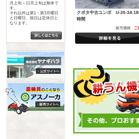
月上旬～11月上旬は無休で
す。
クボタ中古ユンボ U-20-3A 18
それ以外は第1・第3月曜日
と日曜日、祝日は定休日と
時間
なります。
ご
販売価格