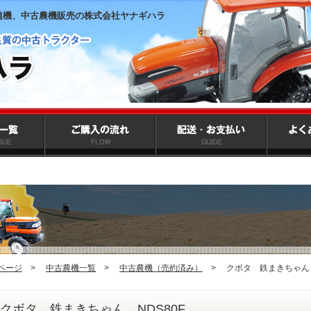
植機、中古農機販売の株式会社ヤナギハラ
ページ
>
中古農機一覧
>
中古農機（売約済み）
>
クボタ 鉄まきちゃん 
クボタ 鉄まきちゃん NDS80F