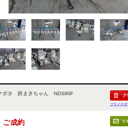
クボタ 鉄まきちゃん NDS80F
プライスダ
ご成約