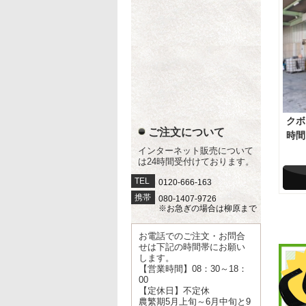
クボ
ご注文について
時間
インターネット販売について
は24時間受付けております。
TEL
0120-666-163
携帯
080-1407-9726
※お急ぎの場合は柳原まで
お電話でのご注文・お問合
せは下記の時間帯にお願い
します。
【営業時間】08：30～18：
00
【定休日】不定休
農繁期5月上旬～6月中旬と9