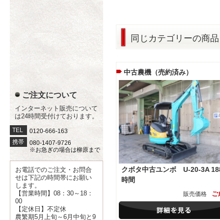
同じカテゴリーの商品
中古農機（売約済み）
ご注文について
インターネット販売について
は24時間受付けております。
TEL
0120-666-163
携帯
080-1407-9726
※お急ぎの場合は柳原まで
クボタ中古ユンボ U-20-3A 18
お電話でのご注文・お問合
せは下記の時間帯にお願い
時間
します。
【営業時間】08：30～18：
ご
販売価格
00
【定休日】不定休
農繁期5月上旬～6月中旬と9