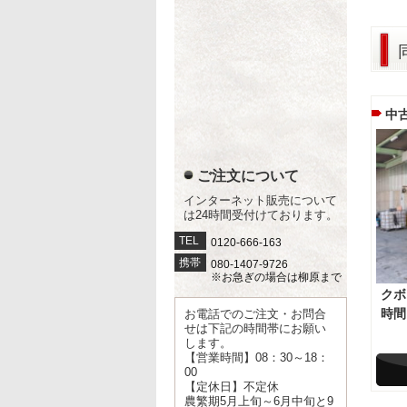
中
ご注文について
インターネット販売について
は24時間受付けております。
TEL
0120-666-163
携帯
080-1407-9726
※お急ぎの場合は柳原まで
クボ
時間
お電話でのご注文・お問合
せは下記の時間帯にお願い
します。
【営業時間】08：30～18：
00
【定休日】不定休
農繁期5月上旬～6月中旬と9