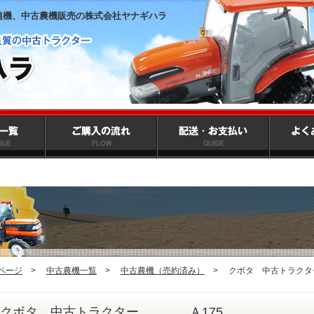
植機、中古農機販売の株式会社ヤナギハラ
ページ
>
中古農機一覧
>
中古農機（売約済み）
>
クボタ 中古トラク
クボタ 中古トラクター Ａ175