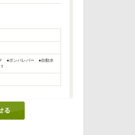
テ ●ポンパレバー ●自動水
ＯＴ