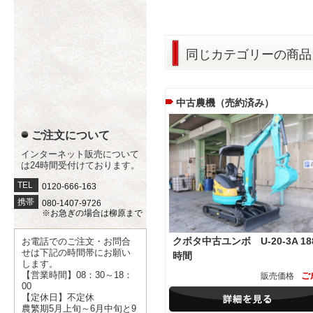
同じカテゴリーの商品
中古農機（売約済み）
ご注文について
インターネット販売について
は24時間受付けております。
TEL
0120-666-163
携帯
080-1407-9726
※お急ぎの場合は柳原まで
クボタ中古ユンボ U-20-3A 18
お電話でのご注文・お問合
せは下記の時間帯にお願い
時間
します。
【営業時間】08：30～18：
ご
販売価格
00
【定休日】不定休
農繁期5月上旬～6月中旬と9