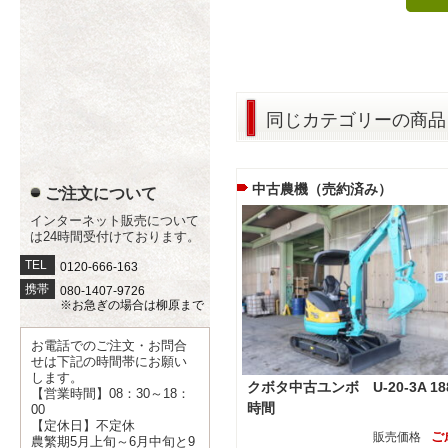
同じカテゴリーの商品
中古農機（売約済み）
ご注文について
インターネット販売について
は24時間受付けております。
TEL
0120-666-163
携帯
080-1407-9726
※お急ぎの場合は柳原まで
お電話でのご注文・お問合
せは下記の時間帯にお願い
します。
クボタ中古ユンボ U-20-3A 18
【営業時間】08：30～18：
時間
00
【定休日】不定休
ご
販売価格
農繁期5月上旬～6月中旬と9