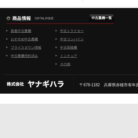
新着中古農機
中古トラクター
おすすめ中古農機
中古コンバイン
プライスダウン情報
中古田植機
中古農機売約済み
ミニチュア
その他
〒678-1182 兵庫県赤穂市有年原2