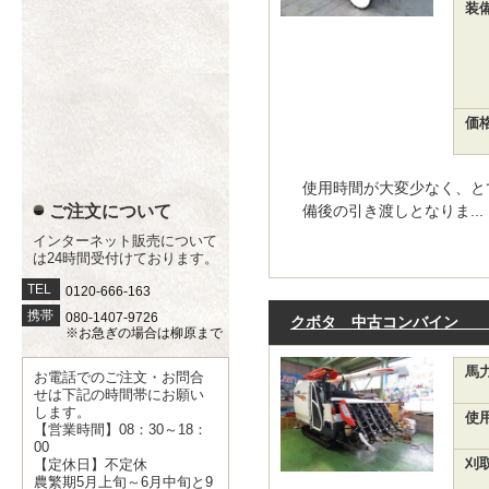
装
価
使用時間が大変少なく、と
ご注文について
備後の引き渡しとなりま...
インターネット販売について
は24時間受付けております。
TEL
0120-666-163
携帯
080-1407-9726
クボタ 中古コンバイン ER
※お急ぎの場合は柳原まで
馬
お電話でのご注文・お問合
せは下記の時間帯にお願い
します。
使
【営業時間】08：30～18：
00
【定休日】不定休
刈
農繁期5月上旬～6月中旬と9