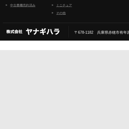
中古農機売約済み
ミニチュア
その他
〒678-1182 兵庫県赤穂市有年原2