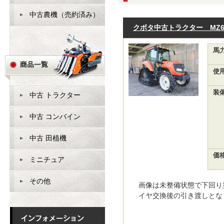
中古農機（売約済み）
クボタ中古トラクター MZ65
馬
使
装
中古 トラクター
中古 コンバイン
中古 田植機
価
ミニチュア
その他
画像は未整備状態で下回り
イヤ交換後の引き渡しとなり.