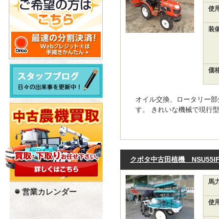
使
装
価
オイル交換、ロータリー部
す。 きれいな機械で現行型式
クボタ中古田植機 NSU55I
馬
営業カレンダー
使