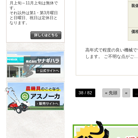
月上旬～11月上旬は無休で
装
す。
それ以外は第1・第3月曜日
と日曜日、祝日は定休日と
なります。
価
高年式で程度の良い機械で
します。 ご不明な点がご...
38 / 82
« 先頭
«
..