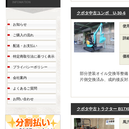
クボタ中古ユンボ U-30-6
お知らせ
使
ご購入の流れ
詳
配送・お支払い
特定商取引法に基づく表示
価
プライバシーポリシー
部分塗装オイル交換等整備
会社案内
片側交換済み、成約後反対..
よくあるご質問
お問い合わせ
クボタ中古トラクター B17XB
馬