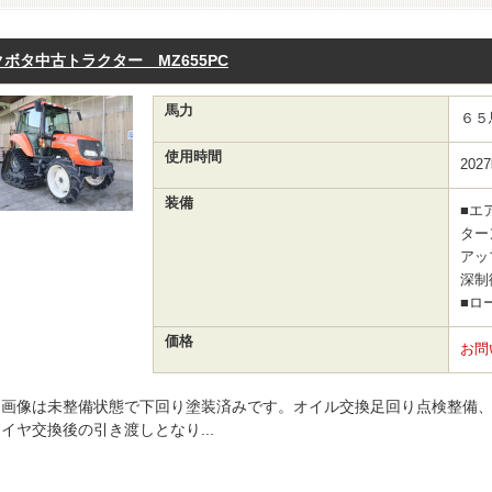
クボタ中古トラクター MZ655PC
馬力
６５
使用時間
202
装備
■エ
ター
アッ
深制
■ロ
価格
お問
画像は未整備状態で下回り塗装済みです。オイル交換足回り点検整備
イヤ交換後の引き渡しとなり...