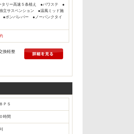
ータリー高速５条植え ●パワステ ●
独立サスペンション ●温風ミッド施
 ●ポンパレバー ●ノーパンクタイ
約
交換軽整
８ＰＳ
０時間
刈