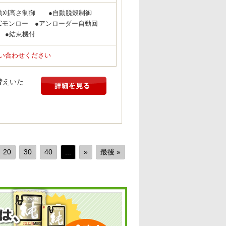
動刈高さ制御 ●自動脱穀制御
PCモンロー ●アンローダー自動回
●結束機付
い合わせください
替えいた
20
30
40
...
»
最後 »