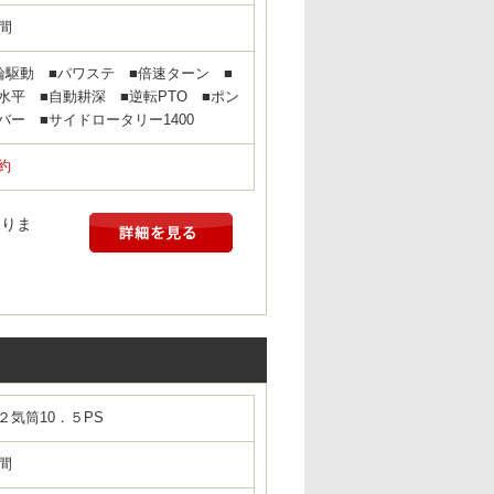
時間
輪駆動 ■パワステ ■倍速ターン ■
水平 ■自動耕深 ■逆転PTO ■ポン
バー ■サイドロータリー1400
約
なりま
２気筒10．５PS
時間