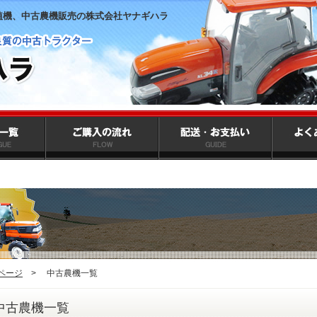
植機、中古農機販売の株式会社ヤナギハラ
ページ
>
中古農機一覧
中古農機一覧