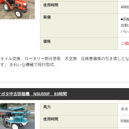
使用時間
46
装備
■四
自動
パレ
価格
ご成
オイル交換、ロータリー部分塗装 爪交換 点検整備後の引き渡しと
す。 きれいな機械で現行型式...
クボタ中古田植機 NSU55IF 83時間
馬力
水冷
使用時間
83