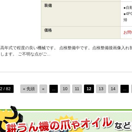
装備
●自
●4
帰 
価格
お問
高年式で程度の良い機械です。 点検整備中です。点検整備後画像入れ
します。 ご不明な点がご...
2 / 82
« 先頭
«
...
10
11
12
13
14
...