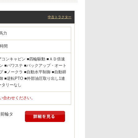
中古トラクター
馬力
7時間
アコンキャビン ■四輪駆動 ■ＡＤ倍速
ン ■パワステ ■バックアップ・オート
プ ■ノークラ ■自動水平制御 ■自動耕
御 ■逆転PTO ■外部油圧取り出し1連
ータリーなし
い合わせください。
、前輪タ