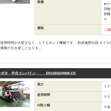
装備
●ロ
四輪
肥機
ヤ
価格
ご成
使用時間が大変少なく、とてもキレイ機械です。 粒状施肥仕様 オイル
備後の引き渡しとなりま...
クボタ 中古コンバイン ER108SD4MW-CK
馬力
１０
使用時間
５５
刈取り幅
６条