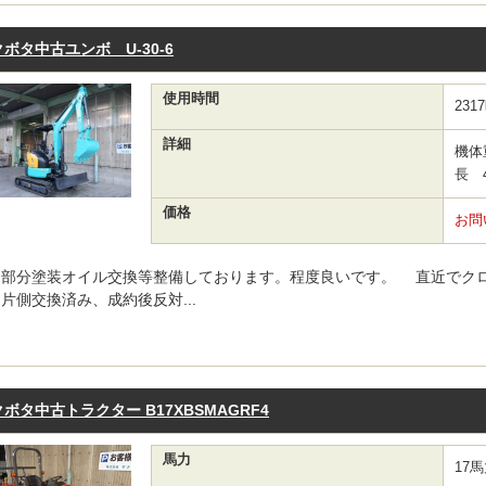
クボタ中古ユンボ U-30-6
使用時間
231
詳細
機体
長 4
価格
お問
部分塗装オイル交換等整備しております。程度良いです。 直近でク
片側交換済み、成約後反対...
クボタ中古トラクター B17XBSMAGRF4
馬力
17